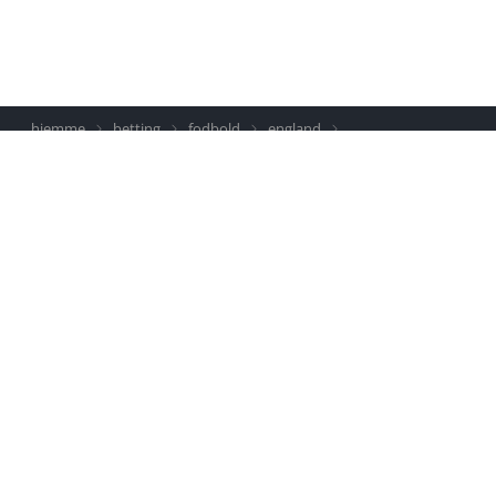
hjemme
betting
fodbold
england
england premier league epl
burnley liverpool
i samarbejde med