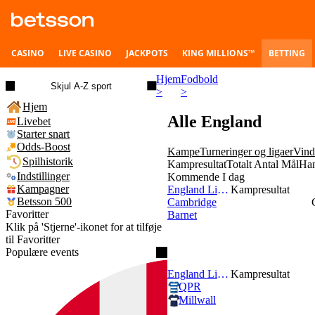
CASINO
LIVE CASINO
JACKPOTS
KING MILLIONS™
BETTING