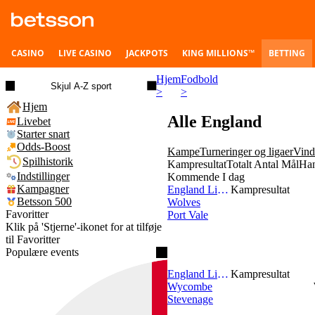
CASINO
LIVE CASINO
JACKPOTS
KING MILLIONS™
BETTING