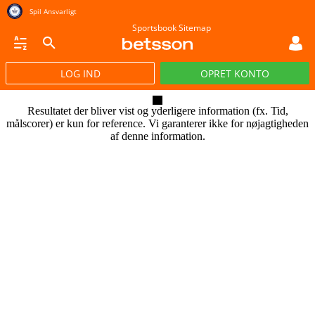
Spil Ansvarligt
Sportsbook Sitemap
LOG IND
OPRET KONTO