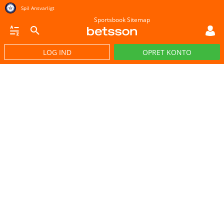
Spil Ansvarligt
Sportsbook Sitemap
LOG IND
OPRET KONTO