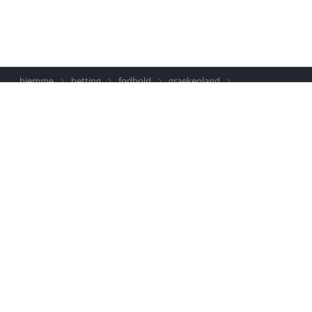
hjemme
betting
fodbold
graekenland
graekenland superligaen 1
paok thessaloniki to go unbeaten
i samarbejde med