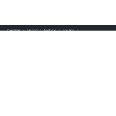
hjemme
betting
fodbold
holland
hollandsk eredivisie
nac breda az alkmaar
i samarbejde med