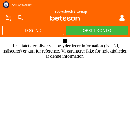
Spil Ansvarligt
Sportsbook Sitemap
LOG IND
OPRET KONTO