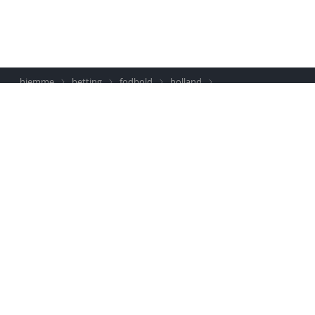
hjemme
betting
fodbold
holland
hollandsk eredivisie
psv eindhoven sc telstar
i samarbejde med