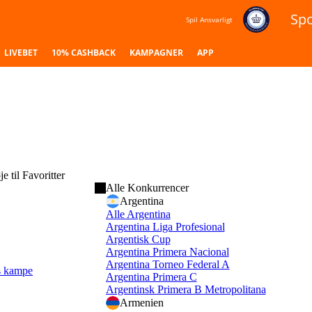
Sp
Spil Ansvarligt
LIVEBET
10% CASHBACK
KAMPAGNER
APP