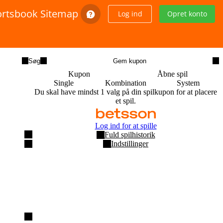
ortsbook Sitemap
Log ind
Opret konto