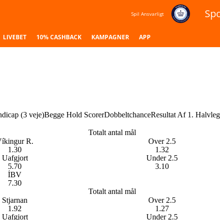
Sp
Spil Ansvarligt
LIVEBET
10% CASHBACK
KAMPAGNER
APP