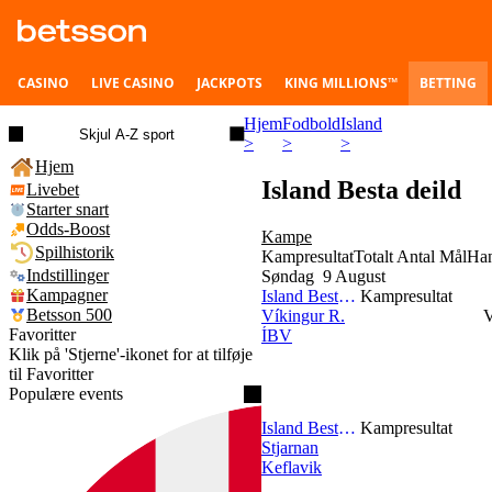
CASINO
LIVE CASINO
JACKPOTS
KING MILLIONS™
BETTING