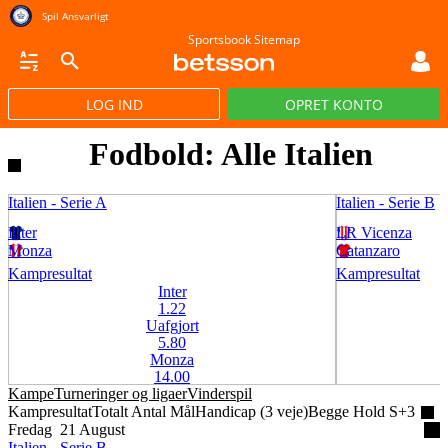
Spil Ansvarligt
Sportsbook Sitemap
LOG IND
OPRET KONTO