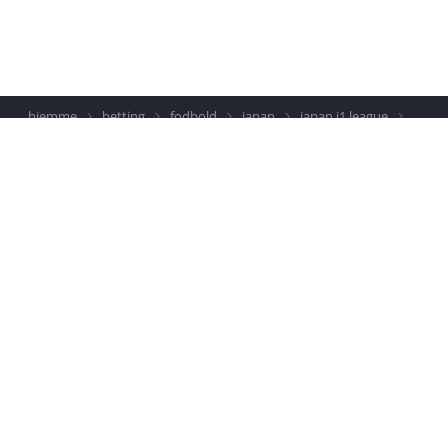
hjemme
betting
fodbold
japan
japan j1 league
shonan bellmare gamba osaka
i samarbejde med