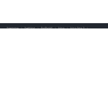
hjemme
betting
fodbold
kina
kina liga 2
hubei istar beijing institute of technology
i samarbejde med