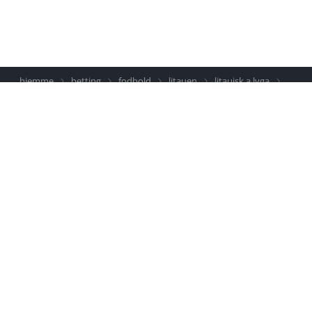
hjemme
betting
fodbold
litauen
litauisk a lyga
fk kauno zalgiris fc hegelmann kaunas
i samarbejde med