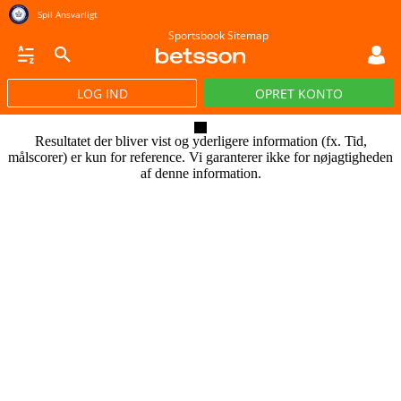
Spil Ansvarligt
Sportsbook Sitemap
LOG IND
OPRET KONTO