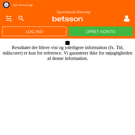
Spil Ansvarligt
Sportsbook Sitemap
LOG IND
OPRET KONTO