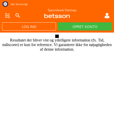
Spil Ansvarligt
Sportsbook Sitemap
LOG IND
OPRET KONTO