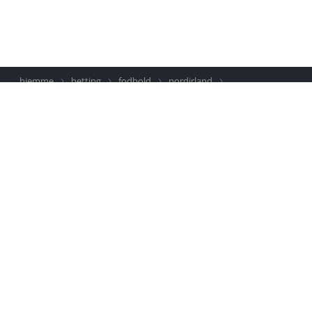
hjemme
betting
fodbold
nordirland
nordirsk premiership
portadown fc crusaders fc
i samarbejde med