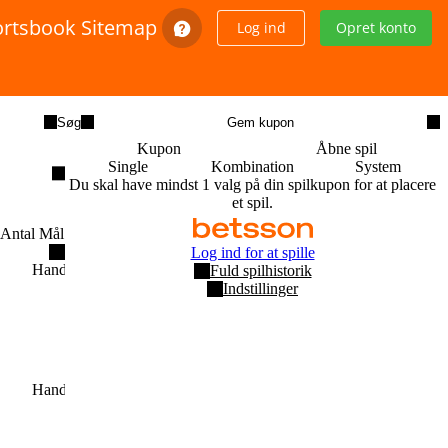
ortsbook Sitemap
Log ind
Opret konto