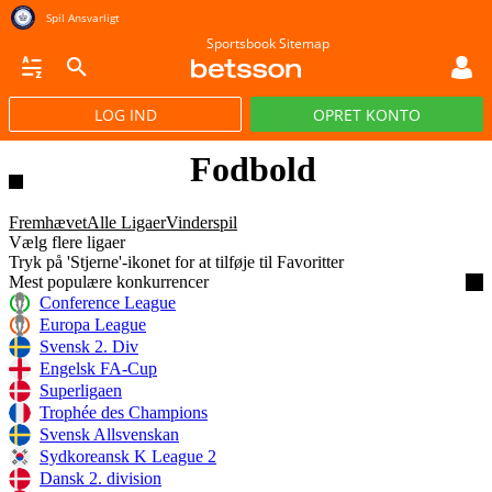
Spil Ansvarligt
Sportsbook Sitemap
LOG IND
OPRET KONTO