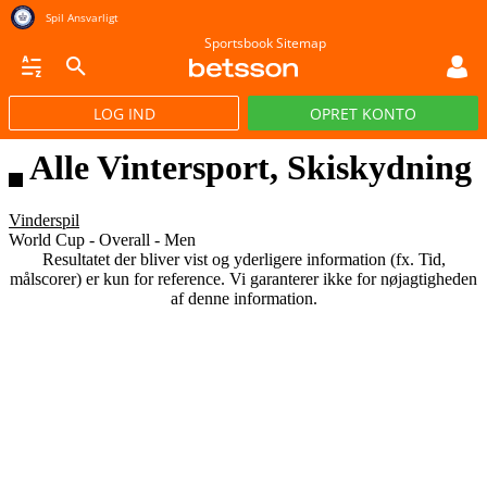
Spil Ansvarligt
Sportsbook Sitemap
LOG IND
OPRET KONTO