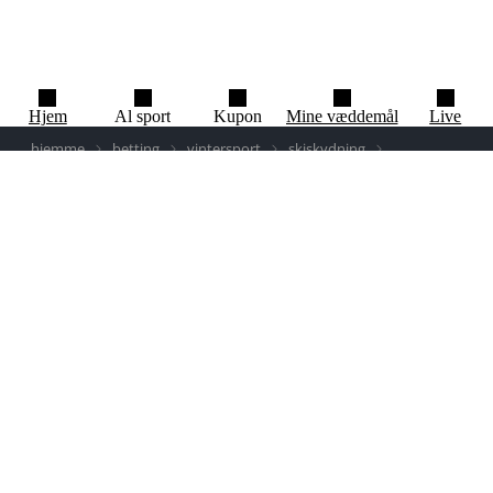
hjemme
betting
vintersport
skiskydning
world cup skiskydning damer
world cup 20252026 biathlon 4x75km relay women
i samarbejde med