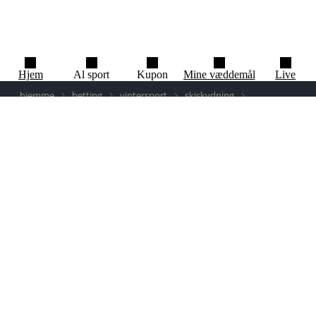
hjemme
betting
vintersport
skiskydning
world cup skiskydning herrer
world cup 20252026 biathlon pursuit
i samarbejde med