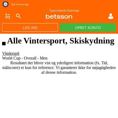
Spil Ansvarligt
Sportsbook Sitemap
LOG IND
OPRET KONTO