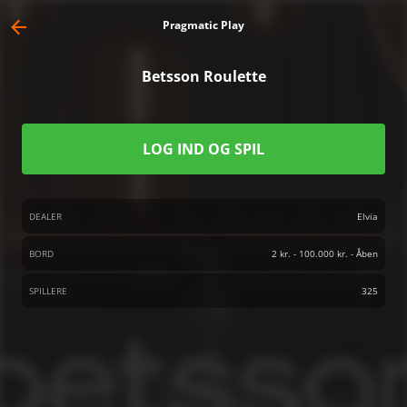
Pragmatic Play
Betsson Roulette
KING MILLIONS™
BETTING
LIVEBET
10% CASHBACK
KAMPAGNER
APP
LOG IND OG SPIL
DEALER
Elvia
BORD
2 kr. - 100.000 kr. -
Åben
SPILLERE
325