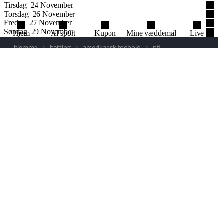
hjemme
betting
amerikansk fodbold
nfl
i samarbejde med