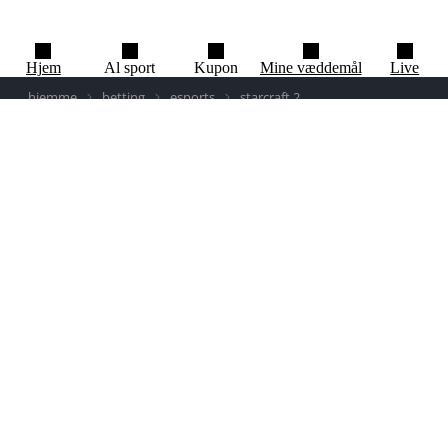
hjemme
betting
esports
starcraft 2
i samarbejde med