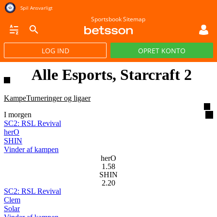
Spil Ansvarligt
Sportsbook Sitemap
LOG IND
OPRET KONTO