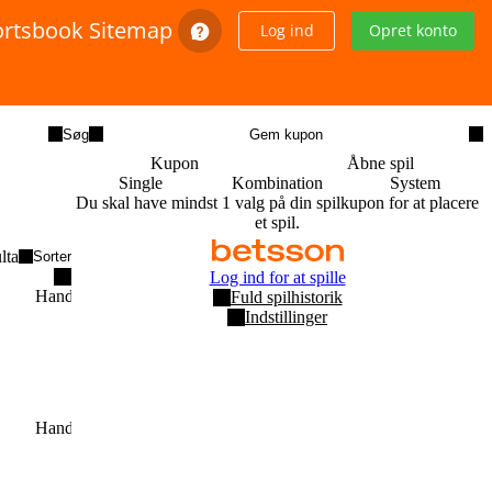
ortsbook Sitemap
Log ind
Opret konto