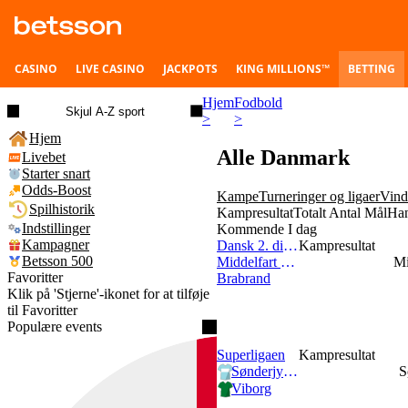
CASINO
LIVE CASINO
JACKPOTS
KING MILLIONS™
BETTING