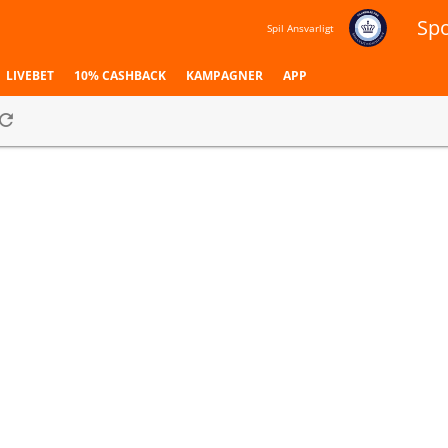
Sp
Spil Ansvarligt
LIVEBET
10% CASHBACK
KAMPAGNER
APP