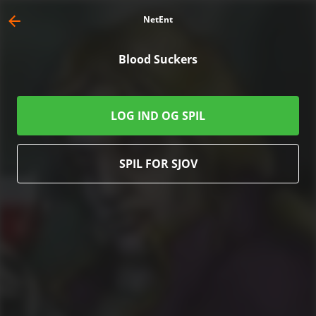
NetEnt
Blood Suckers
KING MILLIONS™
BETTING
LIVEBET
10% CASHBACK
KAMPAGNER
APP
LOG IND OG SPIL
SPIL FOR SJOV