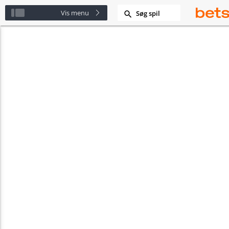
Vis menu
Søg spil