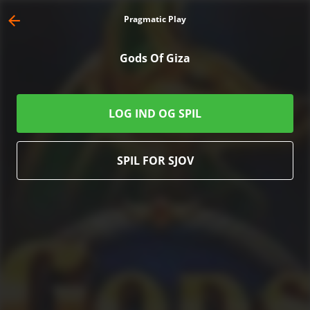
Pragmatic Play
Gods Of Giza
KING MILLIONS™
BETTING
LIVEBET
10% CASHBACK
KAMPAGNER
APP
LOG IND OG SPIL
SPIL FOR SJOV