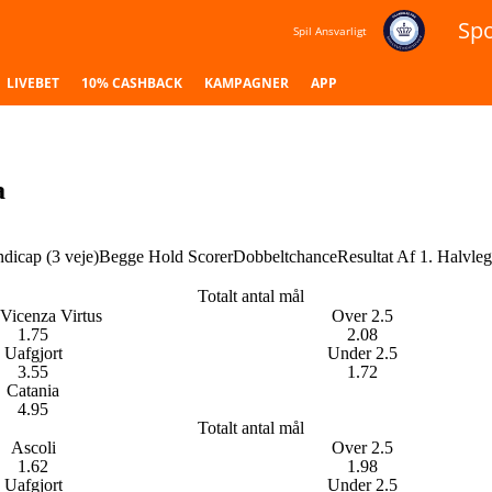
Sp
Spil Ansvarligt
LIVEBET
10% CASHBACK
KAMPAGNER
APP